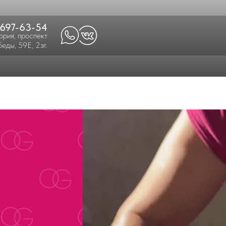
-697-63-54
ория, проспект
еды, 59Е, 2эт.